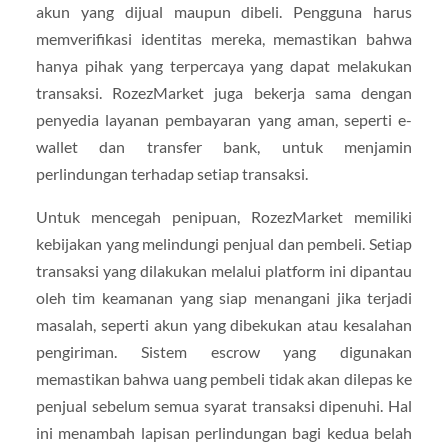
akun yang dijual maupun dibeli. Pengguna harus
memverifikasi identitas mereka, memastikan bahwa
hanya pihak yang terpercaya yang dapat melakukan
transaksi. RozezMarket juga bekerja sama dengan
penyedia layanan pembayaran yang aman, seperti e-
wallet dan transfer bank, untuk menjamin
perlindungan terhadap setiap transaksi.
Untuk mencegah penipuan, RozezMarket memiliki
kebijakan yang melindungi penjual dan pembeli. Setiap
transaksi yang dilakukan melalui platform ini dipantau
oleh tim keamanan yang siap menangani jika terjadi
masalah, seperti akun yang dibekukan atau kesalahan
pengiriman. Sistem escrow yang digunakan
memastikan bahwa uang pembeli tidak akan dilepas ke
penjual sebelum semua syarat transaksi dipenuhi. Hal
ini menambah lapisan perlindungan bagi kedua belah