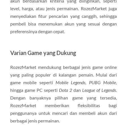
akun berdasarkan kriteria yang diinginkan, seperti
level, harga, atau jenis permainan. RozezMarket juga
menyediakan fitur pencarian yang canggih, sehingga
pembeli bisa menemukan akun yang sesuai dengan
preferensinya dengan cepat.
Varian Game yang Dukung
RozezMarket mendukung berbagai jenis game online
yang paling populer di kalangan pemain. Mulai dari
game mobile seperti
Mobile Legends
,
PUBG Mobile
,
hingga game PC seperti
Dota 2
dan
League of Legends
.
Dengan banyaknya pilihan game yang tersedia,
RozezMarket memberikan fleksibilitas bagi
penggunanya untuk mencari dan membeli akun dari
berbagai jenis permainan.