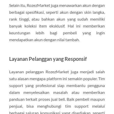
Selain itu, RozezMarket juga menawarkan akun dengan
berbagai spesifikasi, seperti akun dengan skin langka,
rank tinggi, atau bahkan akun yang sudah memiliki
banyak koleksi item eksklusif. Hal ini memberikan
keuntungan lebih bagi pembeli yang ingin
mendapatkan akun dengan nilai tambah.
Layanan Pelanggan yang Responsif
Layanan pelanggan RozezMarket juga menjadi salah
satu alasan mengapa platform ini semakin populer. Tim
support yang profesional siap membantu pengguna
dalam menyelesaikan masalah atau memberikan
panduan terkait proses jual beli. Baik pembeli maupun
penjual, bisa menghubungi tim support melalui
berbagai saluran komunikasi yang disediakan, seperti