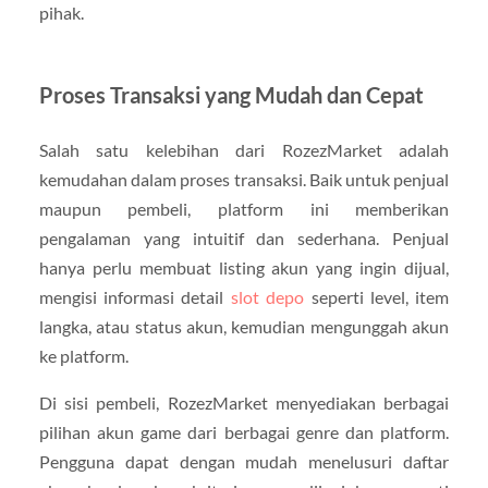
pihak.
Proses Transaksi yang Mudah dan Cepat
Salah satu kelebihan dari RozezMarket adalah
kemudahan dalam proses transaksi. Baik untuk penjual
maupun pembeli, platform ini memberikan
pengalaman yang intuitif dan sederhana. Penjual
hanya perlu membuat listing akun yang ingin dijual,
mengisi informasi detail
slot depo
seperti level, item
langka, atau status akun, kemudian mengunggah akun
ke platform.
Di sisi pembeli, RozezMarket menyediakan berbagai
pilihan akun game dari berbagai genre dan platform.
Pengguna dapat dengan mudah menelusuri daftar