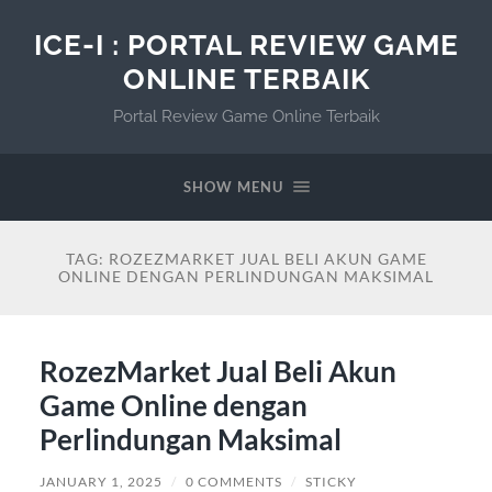
ICE-I : PORTAL REVIEW GAME
ONLINE TERBAIK
Portal Review Game Online Terbaik
SHOW MENU
TAG:
ROZEZMARKET JUAL BELI AKUN GAME
ONLINE DENGAN PERLINDUNGAN MAKSIMAL
RozezMarket Jual Beli Akun
Game Online dengan
Perlindungan Maksimal
JANUARY 1, 2025
/
0 COMMENTS
/
STICKY