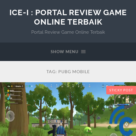
ICE-I : PORTAL REVIEW GAME
ONLINE TERBAIK
Portal Review Game Online Terbaik
SHOW MENU
TAG:
PUBG MOBILE
STICKY POST