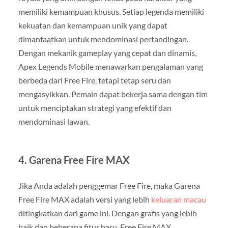
memiliki kemampuan khusus. Setiap legenda memiliki
kekuatan dan kemampuan unik yang dapat
dimanfaatkan untuk mendominasi pertandingan.
Dengan mekanik gameplay yang cepat dan dinamis,
Apex Legends Mobile menawarkan pengalaman yang
berbeda dari Free Fire, tetapi tetap seru dan
mengasyikkan. Pemain dapat bekerja sama dengan tim
untuk menciptakan strategi yang efektif dan
mendominasi lawan.
4. Garena Free Fire MAX
Jika Anda adalah penggemar Free Fire, maka Garena
Free Fire MAX adalah versi yang lebih
keluaran macau
ditingkatkan dari game ini. Dengan grafis yang lebih
baik dan beberapa fitur baru, Free Fire MAX