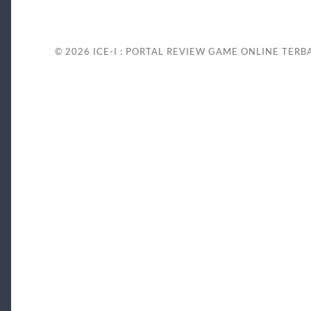
© 2026
ICE-I : PORTAL REVIEW GAME ONLINE TERB