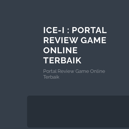
ICE-I : PORTAL
REVIEW GAME
ONLINE
TERBAIK
Portal Review Game Online
Terbaik