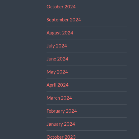
October 2024
September 2024
August 2024
July 2024
June 2024
May 2024
April 2024
March 2024
February 2024
January 2024
October 2023