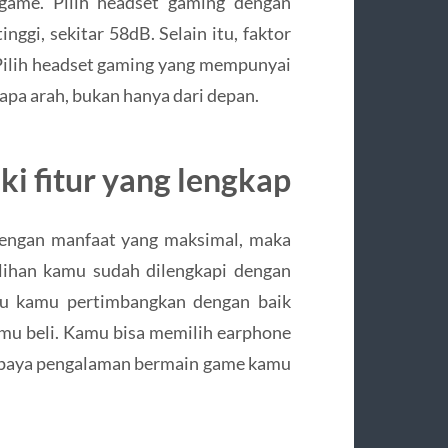
game. Pilih headset gaming dengan
nggi, sekitar 58dB. Selain itu, faktor
 Pilih headset gaming yang mempunyai
apa arah, bukan hanya dari depan.
i fitur yang lengkap
engan manfaat yang maksimal, maka
lihan kamu sudah dilengkapi dengan
erlu kamu pertimbangkan dengan baik
amu beli. Kamu bisa memilih earphone
 supaya pengalaman bermain game kamu