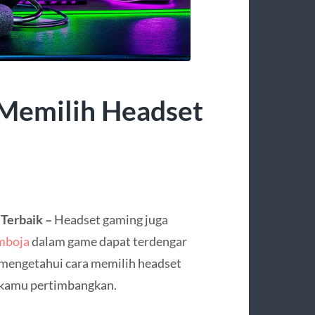
 Memilih Headset
 Terbaik –
Headset gaming juga
amboja
dalam game dapat terdengar
 mengetahui cara memilih headset
a kamu pertimbangkan.