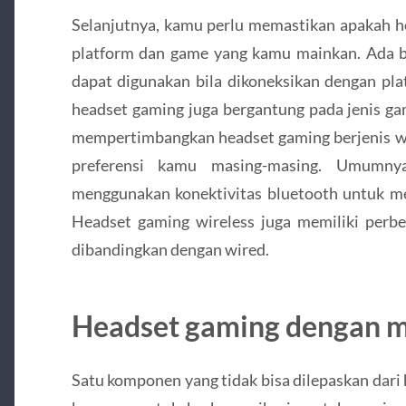
Selanjutnya, kamu perlu memastikan apakah h
platform dan game yang kamu mainkan. Ada 
dapat digunakan bila dikoneksikan dengan plat
headset gaming juga bergantung pada jenis g
mempertimbangkan headset gaming berjenis wi
preferensi kamu masing-masing. Umumnya
menggunakan konektivitas bluetooth untuk 
Headset gaming wireless juga memiliki perbed
dibandingkan dengan wired.
Headset gaming dengan m
Satu komponen yang tidak bisa dilepaskan dari