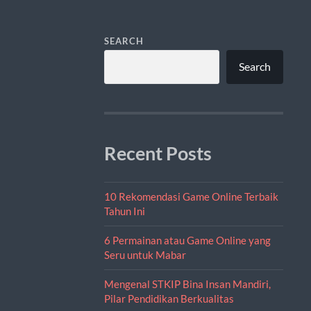
SEARCH
Search
Recent Posts
10 Rekomendasi Game Online Terbaik
Tahun Ini
6 Permainan atau Game Online yang
Seru untuk Mabar
Mengenal STKIP Bina Insan Mandiri,
Pilar Pendidikan Berkualitas