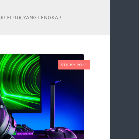
KI FITUR YANG LENGKAP
STICKY POST