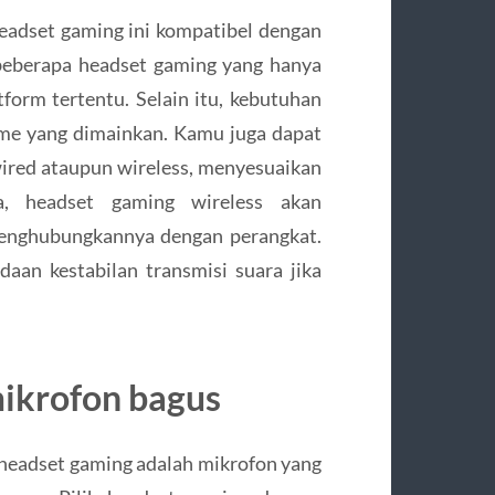
eadset gaming ini kompatibel dengan
beberapa headset gaming yang hanya
form tertentu. Selain itu, kebutuhan
ame yang dimainkan. Kamu juga dapat
red ataupun wireless, menyesuaikan
, headset gaming wireless akan
menghubungkannya dengan perangkat.
aan kestabilan transmisi suara jika
ikrofon bagus
 headset gaming adalah mikrofon yang