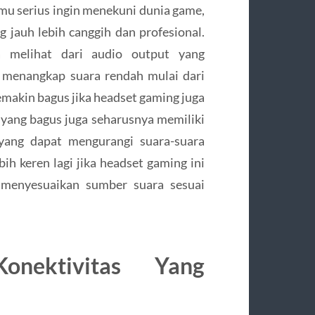
amu serius ingin menekuni dunia game,
jauh lebih canggih dan profesional.
a melihat dari audio output yang
 menangkap suara rendah mulai dari
emakin bagus jika headset gaming juga
ang bagus juga seharusnya memiliki
n yang dapat mengurangi suara-suara
bih keren lagi jika headset gaming ini
t menyesuaikan sumber suara sesuai
onektivitas Yang