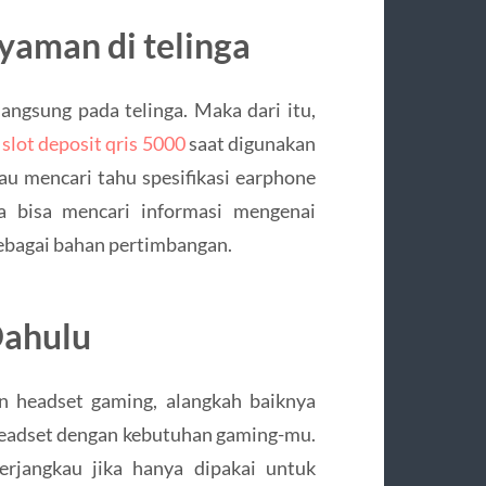
nyaman di telinga
ngsung pada telinga. Maka dari itu,
e
slot deposit qris 5000
saat digunakan
au mencari tahu spesifikasi earphone
a bisa mencari informasi mengenai
sebagai bahan pertimbangan.
Dahulu
n headset gaming, alangkah baiknya
headset dengan kebutuhan gaming-mu.
rjangkau jika hanya dipakai untuk