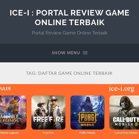
ICE-I : PORTAL REVIEW GAME
ONLINE TERBAIK
Portal Review Game Online Terbaik
SHOW MENU
TAG:
DAFTAR GAME ONLINE TERBAIK