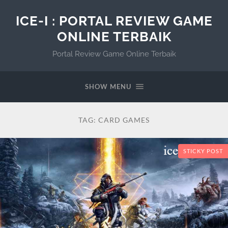
ICE-I : PORTAL REVIEW GAME
ONLINE TERBAIK
Portal Review Game Online Terbaik
SHOW MENU
TAG:
CARD GAMES
STICKY POST