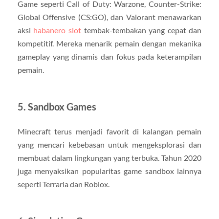
Game seperti Call of Duty: Warzone, Counter-Strike:
Global Offensive (CS:GO), dan Valorant menawarkan
aksi
habanero slot
tembak-tembakan yang cepat dan
kompetitif. Mereka menarik pemain dengan mekanika
gameplay yang dinamis dan fokus pada keterampilan
pemain.
5. Sandbox Games
Minecraft terus menjadi favorit di kalangan pemain
yang mencari kebebasan untuk mengeksplorasi dan
membuat dalam lingkungan yang terbuka. Tahun 2020
juga menyaksikan popularitas game sandbox lainnya
seperti Terraria dan Roblox.