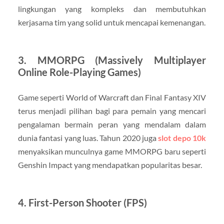
lingkungan yang kompleks dan membutuhkan
kerjasama tim yang solid untuk mencapai kemenangan.
3. MMORPG (Massively Multiplayer
Online Role-Playing Games)
Game seperti World of Warcraft dan Final Fantasy XIV
terus menjadi pilihan bagi para pemain yang mencari
pengalaman bermain peran yang mendalam dalam
dunia fantasi yang luas. Tahun 2020 juga
slot depo 10k
menyaksikan munculnya game MMORPG baru seperti
Genshin Impact yang mendapatkan popularitas besar.
4. First-Person Shooter (FPS)